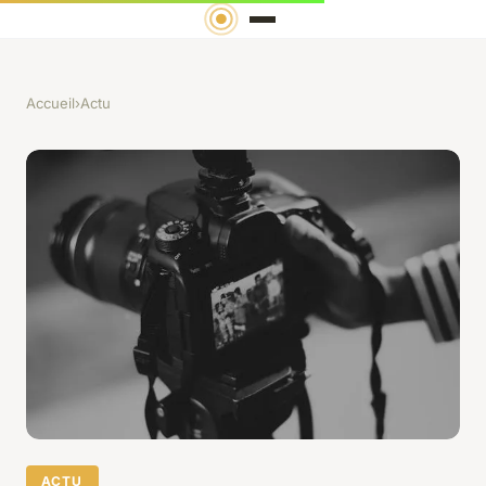
Accueil
›
Actu
ACTU