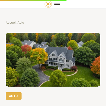
Accueil
›
Actu
ACTU