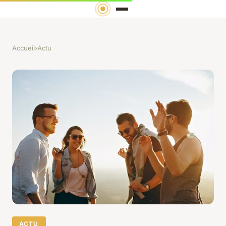
Accueil
›
Actu
ACTU