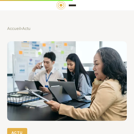
Accueil
›
Actu
ACTU