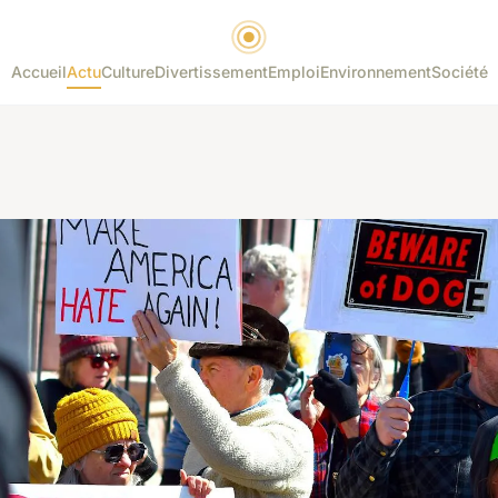
Accueil
Actu
Culture
Divertissement
Emploi
Environnement
Société