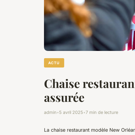
ACTU
Chaise restauran
assurée
admin
•
5 avril 2025
•
7 min de lecture
La chaise restaurant modèle New Orléan