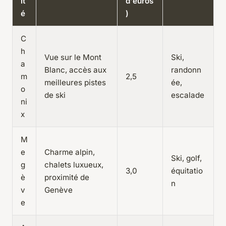
it
d'euros
é
)
C
h
Vue sur le Mont
Ski,
a
Blanc, accès aux
randonn
m
2,5
meilleures pistes
ée,
o
de ski
escalade
ni
x
M
e
Charme alpin,
Ski, golf,
g
chalets luxueux,
3,0
équitatio
è
proximité de
n
v
Genève
e