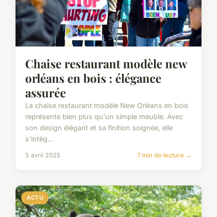
Chaise restaurant modèle new
orléans en bois : élégance
assurée
La chaise restaurant modèle New Orléans en bois
représente bien plus qu'un simple meuble. Avec
son design élégant et sa finition soignée, elle
s'intèg...
5 avril 2025
7 min de lecture →
ACTU