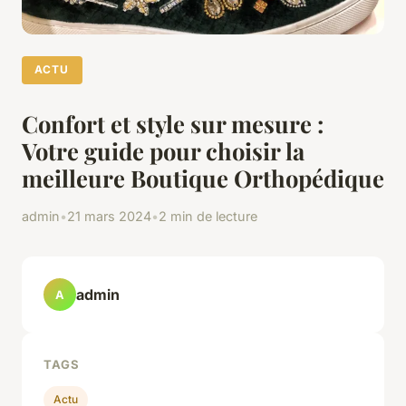
ACTU
Confort et style sur mesure :
Votre guide pour choisir la
meilleure Boutique Orthopédique
admin
•
21 mars 2024
•
2 min de lecture
admin
A
TAGS
Actu