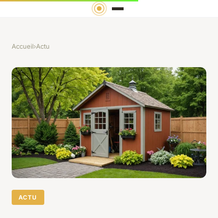
Accueil
›
Actu
ACTU